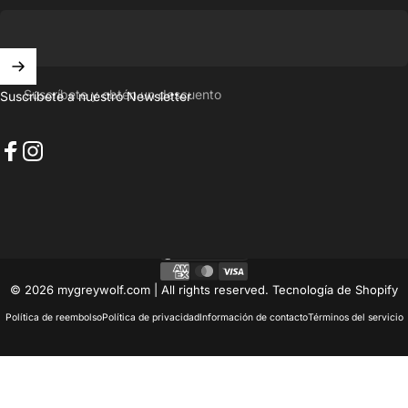
Suscríbete y obtén un descuento
Suscríbete a nuestro Newsletter
Facebook
Instagram
Panamá (USD $)
País/región
© 2026 mygreywolf.com | All rights reserved.
Tecnología de Shopify
Política de reembolso
Política de privacidad
Información de contacto
Términos del servicio