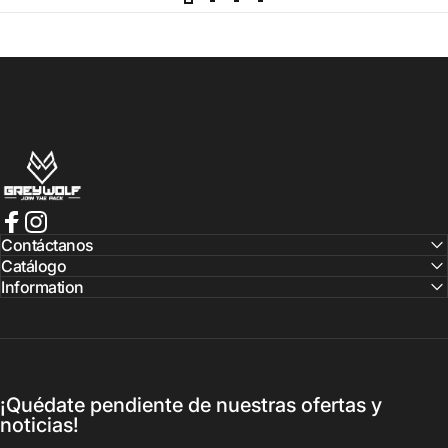
mygreywolf.com
Facebook
Instagram
Contáctanos
Catálogo
Information
¡Quédate pendiente de nuestras ofertas y
noticias!